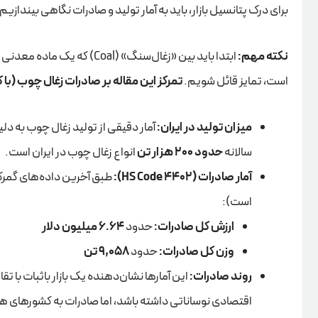
برای درک پتانسیل بازار، باید به آمار تولید و صادرات نگاهی بیندازیم.
نکته مهم:
است، تمایز قائل شویم.
تمرکز این مقاله بر صادرات زغال چوب (با کد تعرفه 
میزان تولید در ایران:
آمار دقیقی از تولید زغال چوب به دل
سالانه
حدود 200 هزار تن
انواع زغال چوب در ایران است.
آمار صادرات (HS Code 4402):
است):
ارزش کل صادرات:
حدود
6.64 میلیون دلار
وزن کل صادرات:
حدود
9,058 تن
روند صادرات:
اقتصادی نوساناتی داشته باشد، اما صادرات به کشورهای