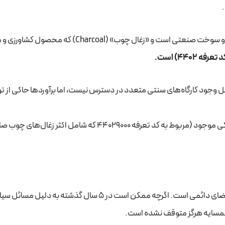
ابتدا باید بین «زغال‌سنگ» (Coal) که یک ماده معدنی و سوخت صنعتی است و «زغال چوب» (Charcoal
4402) است.
یل وجود کارگاه‌های سنتی متعدد در دسترس نیست، اما برآوردها حاکی از تو
طبق آخرین داده‌های گمرکی موجود (مربوط به کد تعرفه 44029000 که شامل اکثر زغال‌
این آمارها نشان‌دهنده یک بازار باثبات با تقاضای دائمی است. اگرچه ممکن است در 5 سال گذشته به د
 همسایه هرگز متوقف نشده است.