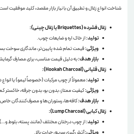
شناخت انواع زغال و تطبیق آن با نیاز بازار مقصد، کلید موفقیت است. زغال صادراتی م
زغال فشرده (Briquettes یا زغال چینی):
تولید:
از خاک اره و ضایعات چوب.
ویژگی:
قیمت تمام شده پایین‌تر، ماندگاری سوخت بس
بازار هدف:
به دلیل قیمت مناسب، برای مصارف گرمایشی
زغال قلیانی (Hookah Charcoal):
تولید:
معمولاً از چوب مرکبات (خصوصاً لیمو) یا انوا
ویژگی:
کیفیت ممتاز، بدون بو، بدون جرقه، خاکستر کم،
بازار هدف:
کافه‌ها، رستوران‌ها و مصرف‌کنندگان خاص 
زغال کبابی (Lump Charcoal):
تولید:
از چوب درختان مختلف (مانند پسته، بلوط و…)
ویژگی:
آتش‌گیری سریع، حرارت بالا.