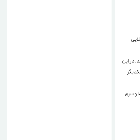
لایی
وارد تونل انجماد IQF می‌شوند. در این
‌ها به یکدیگر
ا و سری