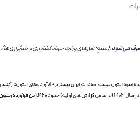
درات
(منبع: آمارهای وزارت جهاد کشاورزی و خبرگزاری‌ها).
نده انبوه زیتون نیست. صادرات ایران بیشتر بر «فرآورده‌های زیتون» (کنسرو،
اولیه) حدود
1,460 تن فرآورده زیتون