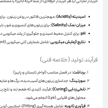
خریدار اماراتی (یا هر خریدار حرفه‌ای) از شما «برگه آنالیز» یا مش
اسیدیته (Acidity):
مهم‌ترین فاکتور در روغن زیتون. برای گرید
میزان نمک (Salinity):
برای زیتون‌های کنسروی و شور، باید
pH:
برای کنترل محیط اسیدی و جلوگیری از رشد میکروبی در
نتایج آزمایش میکروبی:
شامل شمارش کلی میکروبی (Total Count)، کپک و مخمر، که باید منفی یا در حد مجاز استاندارد باشند.
فرآیند تولید (خلاصه فنی)
برداشت:
در فصل مناسب (اواخر تابستان و پاییز).
سورتینگ:
جداسازی زیتون‌های آسیب‌دیده، برگ‌ها و ضایع
تلخی‌زدایی (Curing):
محلول‌های قلیایی (Lye) انجام می‌شود.
فرآوری ثانویه:
شامل هسته‌گیری (Pitting)، اسلایس کردن (Slicing) یا پر کردن (Stuffing).