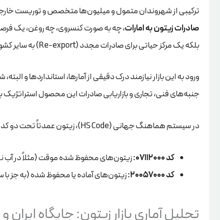
ترکیبی از شهروندان متمول و میلیون‌ها متخصص و توریست خارجی اس
صادرات زیتون به امارات
، چه به صورت کنسروی، چه روغن، یک فرصت 
بلکه یک مرکز حیاتی برای صادرات مجدد (Re-export) به سایر کشورهای شورای همکاری خلیج فارس (GCC) و آفریقا محسوب می‌شود.
ورود به این بازار نیازمند درک دقیقی از آمارها، استانداردها و البته
جنبه‌های فنی، تجاری و بازاریابی صادرات این محصول استراتژیک به
در سیستم هماهنگ جهانی (HS Code)، زیتون عمدتاً تحت دو کد تعرفه اصلی طبقه‌بندی می‌شود:
کد 07112000:
زیتون‌های محفوظ شده موقت (مثلاً در آب ن
کد 20057000:
زیتون‌های آماده یا محفوظ شده (به جز با س
تحلیل آماری بازار زیتون: جایگاه ایران 