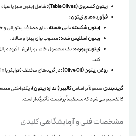
زیتون کنسروی (Table Olives):
شامل زیتون سبز یا سیاه 
فرآورده‌های زیتون:
زیتون شکسته یا بی هسته:
برای مصارف رستورانی و خ
زیتون اسلایس شده:
محبوب برای پیتزا و سالاد.
زیتون پرورده:
یک محصول خاص و با ارزش افزوده بالای ای
کند.
روغن زیتون (Olive Oil):
در گریدهای مختلف (فرابکر یا Extra Virgin، بکر یا Virgin و…)
گریدبندی
معمولاً بر اساس
کالیبر (اندازه زیتون)
B تقسیم می‌شود که مستقیماً بر قیمت تأثیرگذار است.
مشخصات فنی و آزمایشگاهی کلیدی