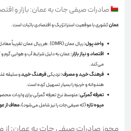
صادرات صیفی جات به عمان: بازار و اقتص
عمان
کشوری با موقعیت استراتژیک و اقتصادی باثبات است.
واحد پول:
ریال عمان (OMR). هر ریال عمان تقریباً معادل
اقتصاد و نیاز بازار:
عمان به دلیل شرایط آب و هوایی گرم و 
می‌کند.
فرهنگ خرید و مصرف:
نزدیکی
فرهنگ خرید
و سلیقه غذا
هندوانه و خربزه را بسیار تسهیل کرده است.
تعرفه گمرکی:
متوسط نرخ تعرفه گمرکی برای واردات محصو
میوه تازه
(که صیفی‌جات را نیز شامل می‌شود)،
معاف از ع
مجوز صادرات صیفی جات به عمان: از مب