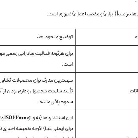
ردها در مبدأ (ایران) و مقصد (عمان) ضروری است.
ه
توضیح و نحوه اخذ
برای هرگونه فعالیت صادراتی رسمی مورد
است.
مهمترین مدرک برای محصولات کشاورز
تات
تأیید سلامت محصول و عاری بودن از آف
سموم باقی‌مانده.
این استانداردها (به ویژه
ISO 22000
و
P
برای ایمنی غذا) اگرچه همیشه اجباری ن