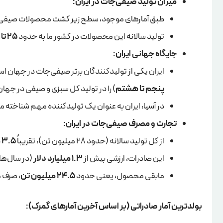
میزان تولید صیفی‌جات در ایران:
طبق آمارهای موجود، سطح زیر کشت محصولات صیفی و س
تولید سالانه این محصولات در کشور ما به حدود
25 تا 28 میلیون تن
جایگاه جهانی ایران:
ایران یکی از تولیدکنندگان برتر صیفی‌جات در جهان است و بر اساس آمارهای فائو (FAO) و
پنجم تا هشتم
) را در تولید کل سبزی و صیفی در جه
در آسیا، ایران به عنوان یک تولیدکننده مهم شناخته 
تجارت و مصرف صیفی‌جات در ایران:
از کل تولید سالانه (حدود 28 میلیون تن)، تقریباً
3.5 میلیون تن (معادل یک هشتم کل تولید)
این صادرات، ارزشی بیش از
1.3 میلیارد دلار
(در سال‌ها
مابقی محصول، یعنی حدود
24.5 میلیون تن
، صرف 
بولدترین آمار صادراتی (بر اساس آخرین آمارهای گمرک):