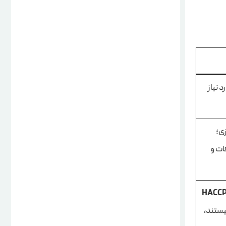
 نیاز
ی؛
ات و
HACC
یستند،